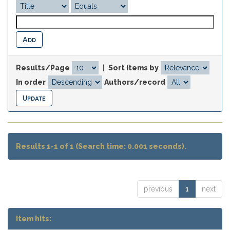
Results/Page
|
Sort items by
In order
Authors/record
Results 1-1 of 1 (Search time: 0.001 seconds).
previous
1
next
Item hits: