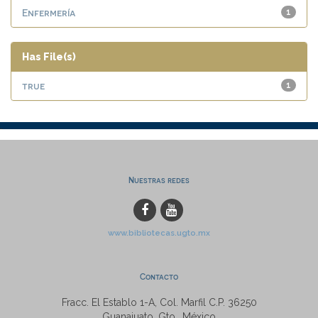
Enfermería
1
Has File(s)
true
1
Nuestras redes
www.bibliotecas.ugto.mx
Contacto
Fracc. El Establo 1-A, Col. Marfil C.P. 36250
Guanajuato, Gto., México