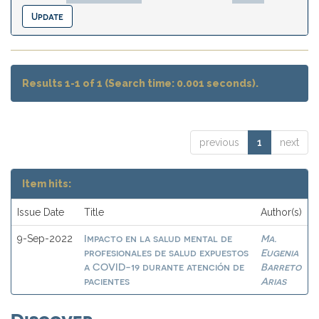
Results 1-1 of 1 (Search time: 0.001 seconds).
previous
1
next
Item hits:
Issue Date
Title
Author(s)
Impacto en la salud mental de
Ma.
9-Sep-2022
profesionales de salud expuestos
Eugenia
a COVID-19 durante atención de
Barreto
pacientes
Arias
Discover