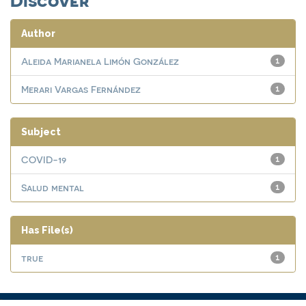
Author
Aleida Marianela Limón González
1
Merari Vargas Fernández
1
Subject
COVID-19
1
Salud mental
1
Has File(s)
true
1