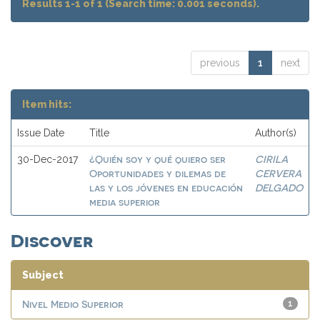
Results 1-1 of 1 (Search time: 0.001 seconds).
previous
1
next
Item hits:
Issue Date
Title
Author(s)
¿Quién soy y qué quiero ser
CIRILA
30-Dec-2017
Oportunidades y dilemas de
CERVERA
las y los jóvenes en educación
DELGADO
media superior
Discover
Subject
Nivel Medio Superior
1