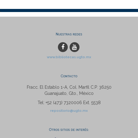
Nuestras redes
www.bibliotecas.ugto.mx
Contacto
Fracc. El Establo 1-A, Col. Marfil C.P. 36250
Guanajuato, Gto., México
Tel: +52 (473) 7320006 Ext. 5538
repositorio@ugto.mx
Otros sitios de interés: