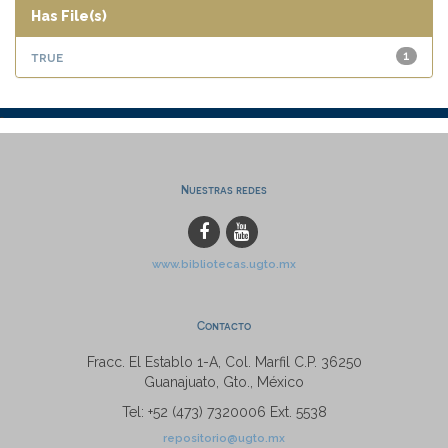
Has File(s)
true
1
Nuestras redes
www.bibliotecas.ugto.mx
Contacto
Fracc. El Establo 1-A, Col. Marfil C.P. 36250
Guanajuato, Gto., México
Tel: +52 (473) 7320006 Ext. 5538
repositorio@ugto.mx