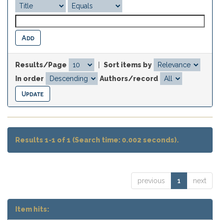
Results/Page
|
Sort items by
In order
Authors/record
Results 1-1 of 1 (Search time: 0.002 seconds).
previous
1
next
Item hits: