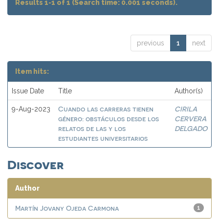
Results 1-1 of 1 (Search time: 0.001 seconds).
previous
1
next
Item hits:
Issue Date
Title
Author(s)
Cuando las carreras tienen
CIRILA
9-Aug-2023
género: obstáculos desde los
CERVERA
relatos de las y los
DELGADO
estudiantes universitarios
Discover
Author
Martín Jovany Ojeda Carmona
1