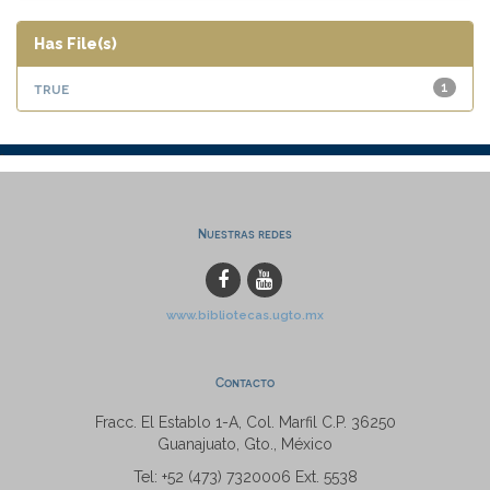
Has File(s)
true
1
Nuestras redes
www.bibliotecas.ugto.mx
Contacto
Fracc. El Establo 1-A, Col. Marfil C.P. 36250
Guanajuato, Gto., México
Tel: +52 (473) 7320006 Ext. 5538