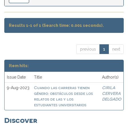
Results 1-1 of 1 (Search time: 0.001 seconds).
previous
1
next
Item hits:
Issue Date
Title
Author(s)
Cuando las carreras tienen
CIRILA
9-Aug-2023
género: obstáculos desde los
CERVERA
relatos de las y los
DELGADO
estudiantes universitarios
Discover