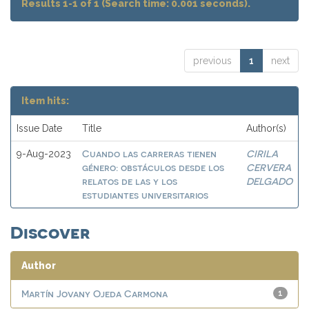
Results 1-1 of 1 (Search time: 0.001 seconds).
previous
1
next
Item hits:
Issue Date
Title
Author(s)
Cuando las carreras tienen
CIRILA
9-Aug-2023
género: obstáculos desde los
CERVERA
relatos de las y los
DELGADO
estudiantes universitarios
Discover
Author
Martín Jovany Ojeda Carmona
1