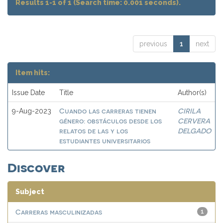
Results 1-1 of 1 (Search time: 0.001 seconds).
previous
1
next
Item hits:
Issue Date
Title
Author(s)
Cuando las carreras tienen
CIRILA
9-Aug-2023
género: obstáculos desde los
CERVERA
relatos de las y los
DELGADO
estudiantes universitarios
Discover
Subject
Carreras masculinizadas
1