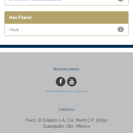
Has File(s)
true
1
Nuestras redes
www.bibliotecas.ugto.mx
Contacto
Fracc. El Establo 1-A, Col. Marfil C.P. 36250
Guanajuato, Gto., México