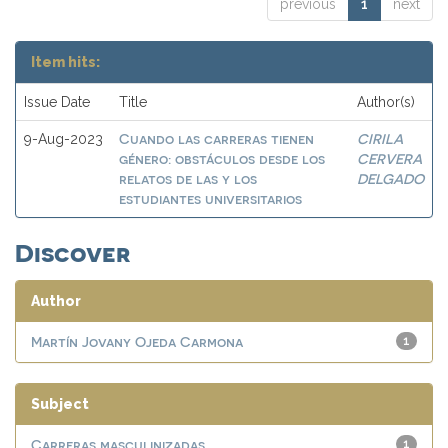
previous
1
next
Item hits:
Issue Date
Title
Author(s)
Cuando las carreras tienen
CIRILA
9-Aug-2023
género: obstáculos desde los
CERVERA
relatos de las y los
DELGADO
estudiantes universitarios
Discover
Author
Martín Jovany Ojeda Carmona
1
Subject
Carreras masculinizadas
1