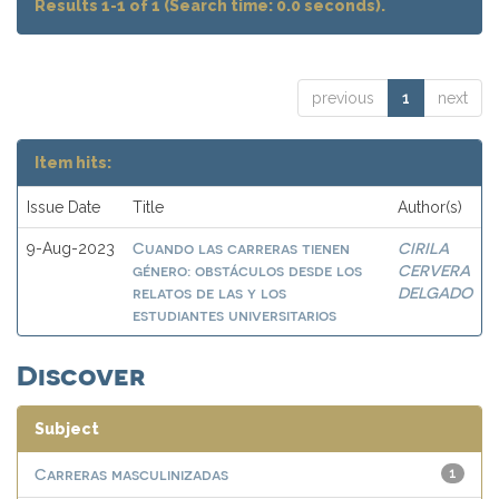
Results 1-1 of 1 (Search time: 0.0 seconds).
previous
1
next
Item hits:
Issue Date
Title
Author(s)
Cuando las carreras tienen
CIRILA
9-Aug-2023
género: obstáculos desde los
CERVERA
relatos de las y los
DELGADO
estudiantes universitarios
Discover
Subject
Carreras masculinizadas
1