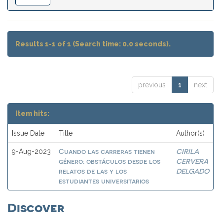
Results 1-1 of 1 (Search time: 0.0 seconds).
previous
1
next
Item hits:
Issue Date
Title
Author(s)
Cuando las carreras tienen
CIRILA
9-Aug-2023
género: obstáculos desde los
CERVERA
relatos de las y los
DELGADO
estudiantes universitarios
Discover