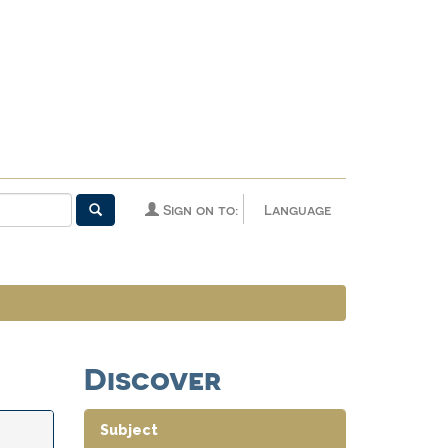
Sign on to:
Language
Discover
Subject