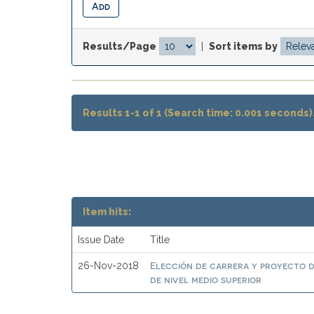
Results/Page
|
Sort items by
Results 1-1 of 1 (Search time: 0.001 seconds)
Item hits:
Issue Date
Title
Elección de carrera y proyecto d
26-Nov-2018
de nivel medio superior