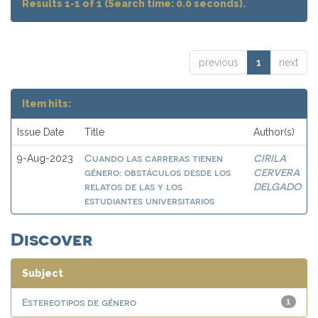
Results 1-1 of 1 (Search time: 0.0 seconds).
previous
1
next
Item hits:
Issue Date
Title
Author(s)
Cuando las carreras tienen
CIRILA
9-Aug-2023
género: obstáculos desde los
CERVERA
relatos de las y los
DELGADO
estudiantes universitarios
Discover
Subject
Estereotipos de género
1