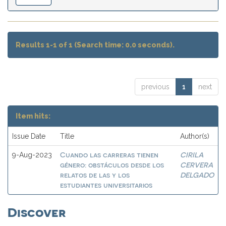
Results 1-1 of 1 (Search time: 0.0 seconds).
previous
1
next
Item hits:
Issue Date
Title
Author(s)
Cuando las carreras tienen
CIRILA
9-Aug-2023
género: obstáculos desde los
CERVERA
relatos de las y los
DELGADO
estudiantes universitarios
Discover