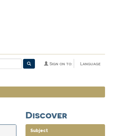
Sign on to:
Language
Discover
Subject