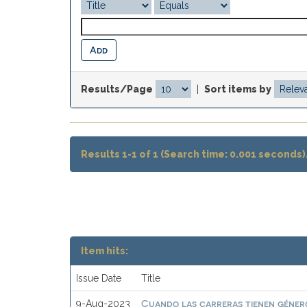
Results/Page
|
Sort items by
Results 1-1 of 1 (Search time: 0.001 seconds)
Item hits:
Issue Date
Title
Cuando las carreras tienen género
9-Aug-2023