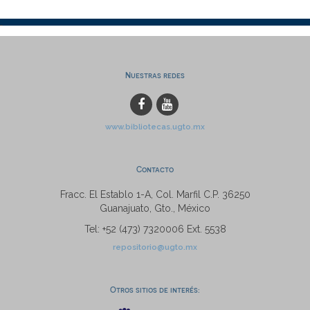
Nuestras redes
www.bibliotecas.ugto.mx
Contacto
Fracc. El Establo 1-A, Col. Marfil C.P. 36250
Guanajuato, Gto., México
Tel: +52 (473) 7320006 Ext. 5538
repositorio@ugto.mx
Otros sitios de interés: