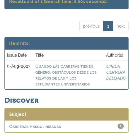
Results 1-1 of 1 (Search time: 0.001 seconds).
previous
1
next
Item hits:
Issue Date
Title
Author(s)
Cuando las carreras tienen
CIRILA
9-Aug-2023
género: obstáculos desde los
CERVERA
relatos de las y los
DELGADO
estudiantes universitarios
Discover
Subject
Carreras masculinizadas
1