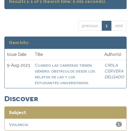
Results 1-1 of 1 (Search time: 0.001 seconds).
previous
1
next
Item hits:
Issue Date
Title
Author(s)
Cuando las carreras tienen
CIRILA
9-Aug-2023
género: obstáculos desde los
CERVERA
relatos de las y los
DELGADO
estudiantes universitarios
Discover
Subject
Violencia
1