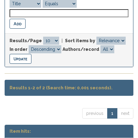
Results/Page
|
Sort items by
In order
Authors/record
Results 1-2 of 2 (Search time: 0.001 seconds).
previous
1
next
Item hits: