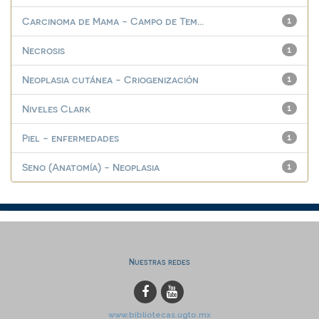
Carcinoma de Mama - Campo de Tem...
1
Necrosis
1
Neoplasia cutánea - Criogenización
1
Niveles Clark
1
Piel - enfermedades
1
Seno (Anatomía) - Neoplasia
1
Nuestras redes
www.bibliotecas.ugto.mx