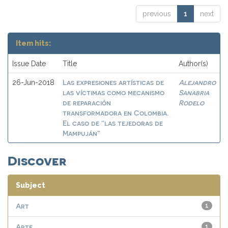
previous
1
next
Item hits:
Issue Date
Title
Author(s)
Las expresiones artísticas de
Alejandro
26-Jun-2018
las víctimas como mecanismo
Sanabria
de reparación
Rodelo
transformadora en Colombia.
El caso de “las tejedoras de
Mampuján"
Discover
Subject
Art
1
Arte
1