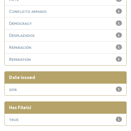
Conflicto armado
1
Democracy
1
Desplazados
1
Reparación
1
Reparation
1
Date issued
2018
1
Has File(s)
true
1