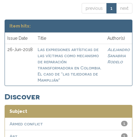
previous
1
next
Item hits:
Issue Date
Title
Author(s)
Las expresiones artísticas de
Alejandro
26-Jun-2018
las víctimas como mecanismo
Sanabria
de reparación
Rodelo
transformadora en Colombia.
El caso de “las tejedoras de
Mampuján"
Discover
Subject
Armed conflict
1
Art
1