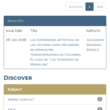
previous
1
next
Item hits:
Issue Date
Title
Author(s)
Las expresiones artísticas de
Alejandro
26-Jun-2018
las víctimas como mecanismo
Sanabria
de reparación
Rodelo
transformadora en Colombia.
El caso de “las tejedoras de
Mampuján"
Discover
Subject
Armed conflict
1
Arte
1