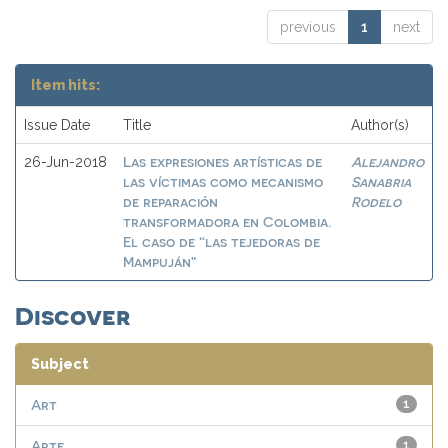
previous
1
next
Item hits:
Issue Date
Title
Author(s)
Las expresiones artísticas de
Alejandro
26-Jun-2018
las víctimas como mecanismo
Sanabria
de reparación
Rodelo
transformadora en Colombia.
El caso de “las tejedoras de
Mampuján"
Discover
Subject
Art
1
Arte
1