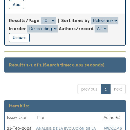
Results/Page
|
Sort items by
In order
Authors/record
Results 1-1 of 1 (Search time: 0.002 seconds).
previous
1
next
Item hits:
Issue Date
Title
Author(s)
Análisis de la evolución de la
NICOLAS
21-Feb-2024