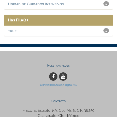
Unidad de Cuidados Intensivos
1
Has File(s)
true
1
Nuestras redes
www.bibliotecas.ugto.mx
Contacto
Fracc. El Establo 1-A, Col. Marfil C.P. 36250
Guanajuato, Gto., México