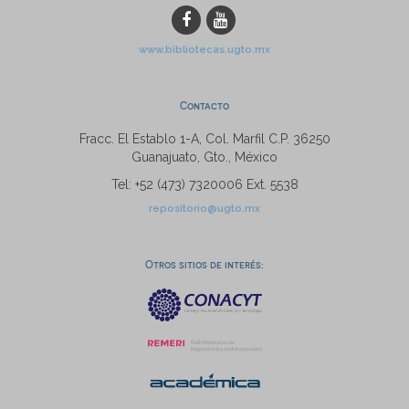
www.bibliotecas.ugto.mx
Contacto
Fracc. El Establo 1-A, Col. Marfil C.P. 36250
Guanajuato, Gto., México
Tel: +52 (473) 7320006 Ext. 5538
repositorio@ugto.mx
Otros sitios de interés: