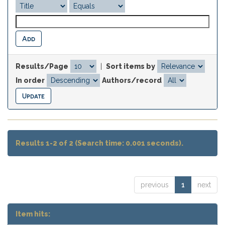
Results/Page
|
Sort items by
In order
Authors/record
Results 1-2 of 2 (Search time: 0.001 seconds).
previous
1
next
Item hits: