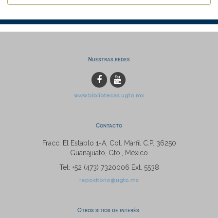
Nuestras redes
www.bibliotecas.ugto.mx
Contacto
Fracc. El Establo 1-A, Col. Marfil C.P. 36250
Guanajuato, Gto., México
Tel: +52 (473) 7320006 Ext. 5538
repositorio@ugto.mx
Otros sitios de interés: