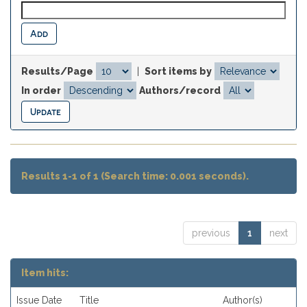
Results/Page
|
Sort items by
In order
Authors/record
Results 1-1 of 1 (Search time: 0.001 seconds).
previous
1
next
Item hits:
Issue Date
Title
Author(s)