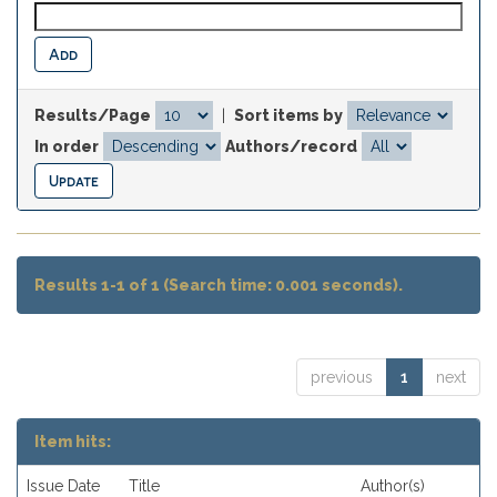
Results/Page
|
Sort items by
In order
Authors/record
Results 1-1 of 1 (Search time: 0.001 seconds).
previous
1
next
Item hits:
Issue Date
Title
Author(s)