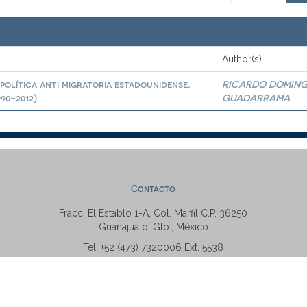
Author(s)
política anti migratoria estadounidense;
RICARDO DOMIN
90-2012)
GUADARRAMA
Contacto
Fracc. El Establo 1-A, Col. Marfil C.P. 36250
Guanajuato, Gto., México
Tel: +52 (473) 7320006 Ext. 5538
repositorio@ugto.mx