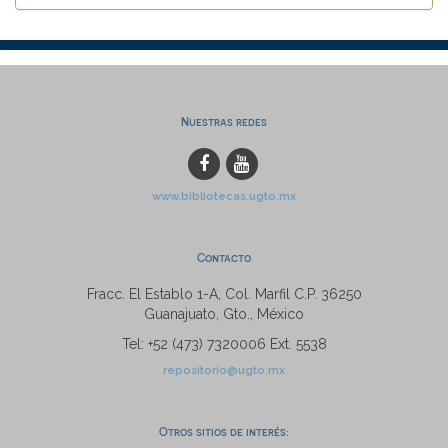
Nuestras redes
www.bibliotecas.ugto.mx
Contacto
Fracc. El Establo 1-A, Col. Marfil C.P. 36250
Guanajuato, Gto., México
Tel: +52 (473) 7320006 Ext. 5538
repositorio@ugto.mx
Otros sitios de interés: