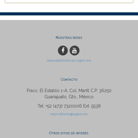
Nuestras redes
www.bibliotecas.ugto.mx
Contacto
Fracc. El Establo 1-A, Col. Marfil C.P. 36250
Guanajuato, Gto., México
Tel: +52 (473) 7320006 Ext. 5538
repositorio@ugto.mx
Otros sitios de interés: