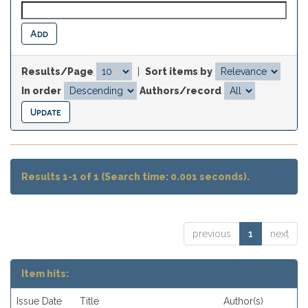
Results/Page
|
Sort items by
In order
Authors/record
Results 1-1 of 1 (Search time: 0.001 seconds).
previous
1
next
Item hits:
Issue Date
Title
Author(s)