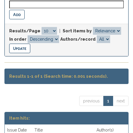
Results/Page
|
Sort items by
In order
Authors/record
Results 1-1 of 1 (Search time: 0.001 seconds).
previous
1
next
Item hits:
Issue Date
Title
Author(s)