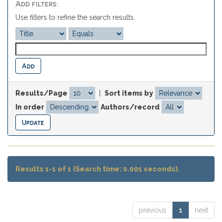
Add filters:
Use filters to refine the search results.
Results/Page
|
Sort items by
In order
Authors/record
Results 1-1 of 1 (Search time: 0.001 seconds).
previous
1
next