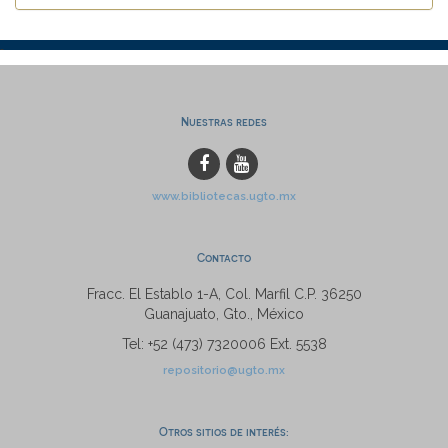
Nuestras redes
www.bibliotecas.ugto.mx
Contacto
Fracc. El Establo 1-A, Col. Marfil C.P. 36250
Guanajuato, Gto., México
Tel: +52 (473) 7320006 Ext. 5538
repositorio@ugto.mx
Otros sitios de interés: