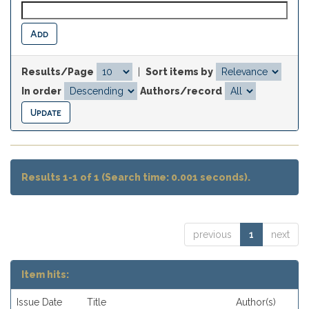
Results/Page
|
Sort items by
In order
Authors/record
Results 1-1 of 1 (Search time: 0.001 seconds).
previous
1
next
Item hits:
Issue Date
Title
Author(s)