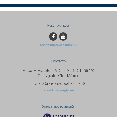
Nuestras redes
www.bibliotecas.ugto.mx
Contacto
Fracc. El Establo 1-A, Col. Marfil C.P. 36250
Guanajuato, Gto., México
Tel: +52 (473) 7320006 Ext. 5538
repositorio@ugto.mx
Otros sitios de interés: