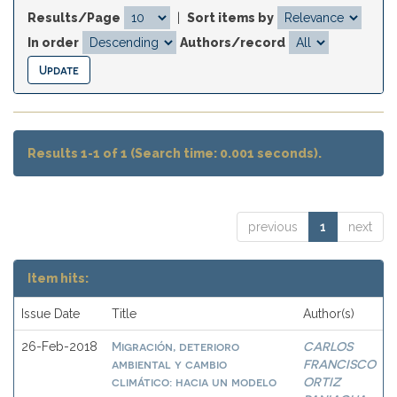
Results/Page
|
Sort items by
In order
Authors/record
Results 1-1 of 1 (Search time: 0.001 seconds).
previous
1
next
Item hits:
Issue Date
Title
Author(s)
Migración, deterioro
CARLOS
26-Feb-2018
ambiental y cambio
FRANCISCO
climático: hacia un modelo
ORTIZ