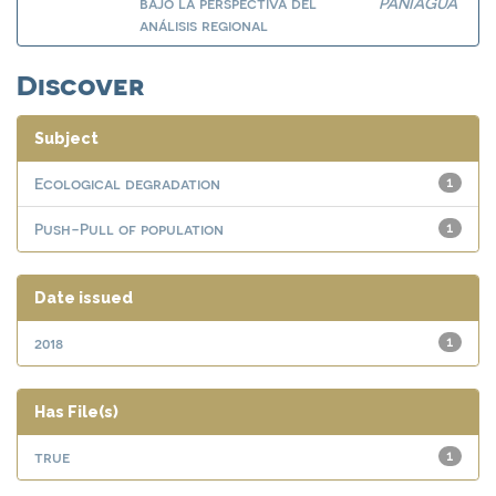
bajo la perspectiva del
PANIAGUA
análisis regional
Discover
Subject
Ecological degradation
1
Push-Pull of population
1
Date issued
2018
1
Has File(s)
true
1