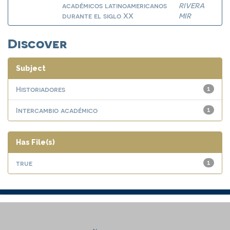
académicos latinoamericanos
RIVERA
durante el siglo XX
MIR
Discover
Subject
Historiadores
1
Intercambio académico
1
Has File(s)
true
1