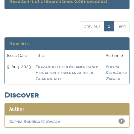
Results 1-1 of 1 (Search time: 0.001 seconds).
previous
1
next
Item hits:
Issue Date
Title
Author(s)
Trazando el sueño americano:
Sophia
9-Aug-2023
migración y esperanza desde
Rodríguez
Guanajuato
Zavala
Discover
Author
Sophia Rodríguez Zavala
1