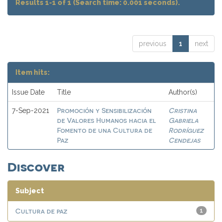
Results 1-1 of 1 (Search time: 0.001 seconds).
previous
1
next
Item hits:
Issue Date
Title
Author(s)
Promoción y Sensibilización
Cristina
7-Sep-2021
de Valores Humanos hacia el
Gabriela
Fomento de una Cultura de
Rodríguez
Paz
Cendejas
Discover
Subject
Cultura de paz
1