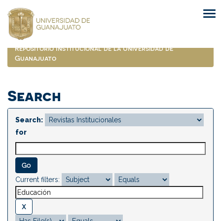
Skip
navigation
Repositorio Institucional de la Universidad de
Guanajuato
Search
Search:
for
Current filters: