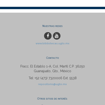
Nuestras redes
www.bibliotecas.ugto.mx
Contacto
Fracc. El Establo 1-A, Col. Marfil C.P. 36250
Guanajuato, Gto., México
Tel: +52 (473) 7320006 Ext. 5538
repositorio@ugto.mx
Otros sitios de interés: