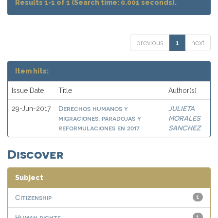
Results 1-1 of 1 (Search time: 0.001 seconds).
previous
1
next
Item hits:
Issue Date
Title
Author(s)
Derechos humanos y
JULIETA
29-Jun-2017
migraciones: paradojas y
MORALES
reformulaciones en 2017
SANCHEZ
Discover
Subject
Citizenship
1
Human rights
1