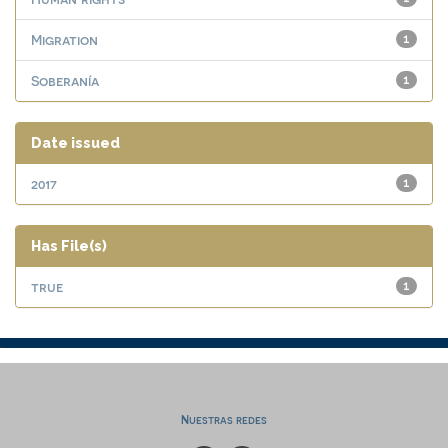
Migration
1
Soberanía
1
Date issued
2017
1
Has File(s)
true
1
Nuestras redes