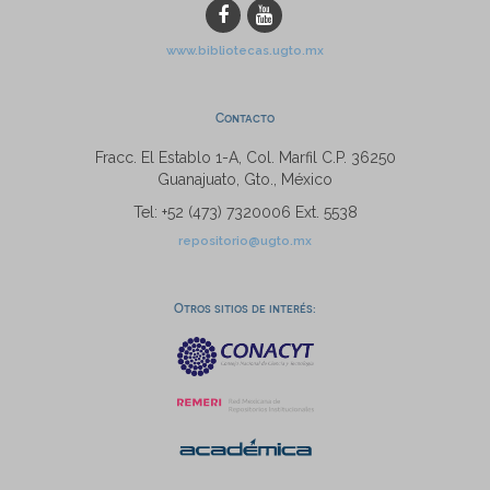
www.bibliotecas.ugto.mx
Contacto
Fracc. El Establo 1-A, Col. Marfil C.P. 36250
Guanajuato, Gto., México
Tel: +52 (473) 7320006 Ext. 5538
repositorio@ugto.mx
Otros sitios de interés: