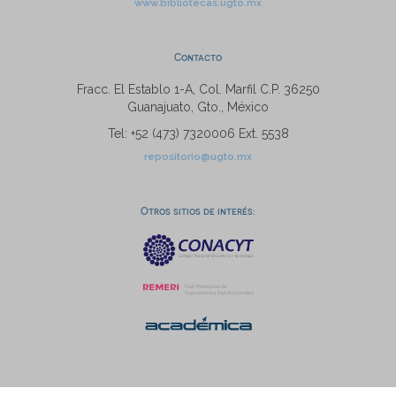
www.bibliotecas.ugto.mx
Contacto
Fracc. El Establo 1-A, Col. Marfil C.P. 36250
Guanajuato, Gto., México
Tel: +52 (473) 7320006 Ext. 5538
repositorio@ugto.mx
Otros sitios de interés: