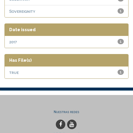
Sovereignity
1
Date issued
2017
1
Has File(s)
true
1
Nuestras redes