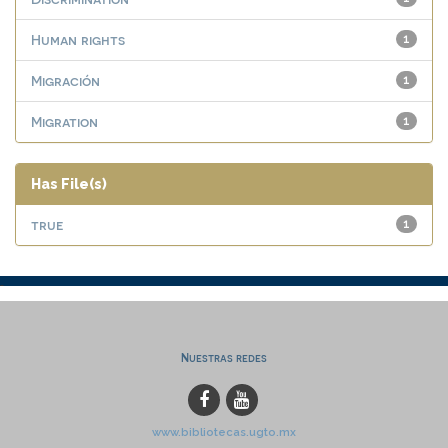
Human rights
1
Migración
1
Migration
1
Has File(s)
true
1
Nuestras redes
www.bibliotecas.ugto.mx