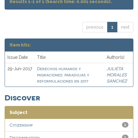
Results 1-1 of 1 (Search time: 0.001 seconds).
previous
1
next
Item hits:
Issue Date
Title
Author(s)
Derechos humanos y
JULIETA
29-Jun-2017
migraciones: paradojas y
MORALES
reformulaciones en 2017
SANCHEZ
Discover
Subject
Citizenship
1
Discrimination
1