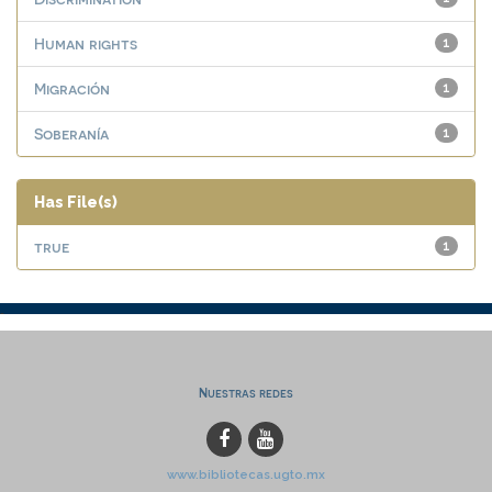
Human rights
1
Migración
1
Soberanía
1
Has File(s)
true
1
Nuestras redes
www.bibliotecas.ugto.mx