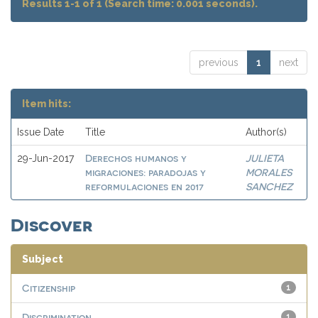
Results 1-1 of 1 (Search time: 0.001 seconds).
previous
1
next
Item hits:
Issue Date
Title
Author(s)
Derechos humanos y
JULIETA
29-Jun-2017
migraciones: paradojas y
MORALES
reformulaciones en 2017
SANCHEZ
Discover
Subject
Citizenship
1
Discrimination
1