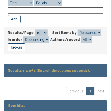
Results/Page
|
Sort items by
In order
Authors/record
Results 1-1 of 1 (Search time: 0.001 seconds).
previous
1
next
Item hits: