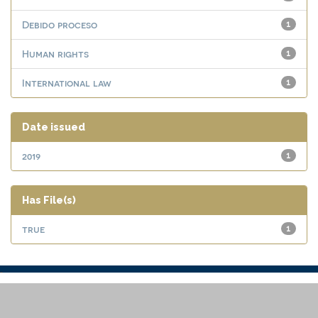
Debido proceso
1
Human rights
1
International law
1
Date issued
2019
1
Has File(s)
true
1