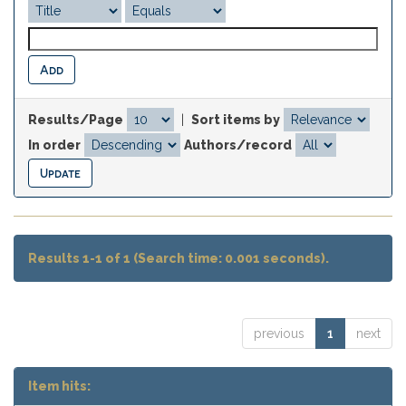
Results/Page
|
Sort items by
In order
Authors/record
Results 1-1 of 1 (Search time: 0.001 seconds).
previous
1
next
Item hits: