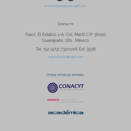
www.bibliotecas.ugto.mx
Contacto
Fracc. El Establo 1-A, Col. Marfil C.P. 36250
Guanajuato, Gto., México
Tel: +52 (473) 7320006 Ext. 5538
repositorio@ugto.mx
Otros sitios de interés: