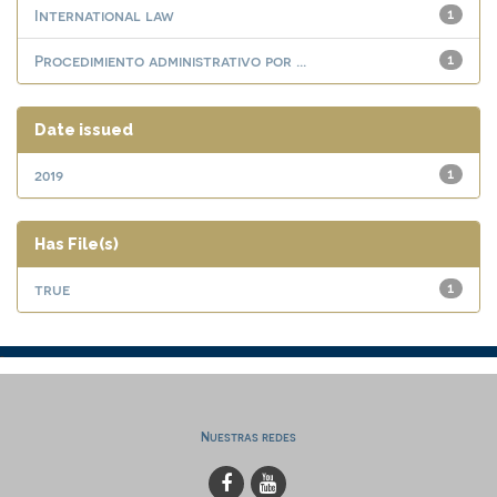
International law
1
Procedimiento administrativo por ...
1
Date issued
2019
1
Has File(s)
true
1
Nuestras redes