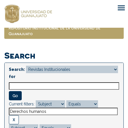
Skip
navigation
Repositorio Institucional de la Universidad de
Guanajuato
Search
Search:
for
Current filters: