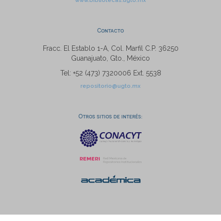
www.bibliotecas.ugto.mx
Contacto
Fracc. El Establo 1-A, Col. Marfil C.P. 36250
Guanajuato, Gto., México
Tel: +52 (473) 7320006 Ext. 5538
repositorio@ugto.mx
Otros sitios de interés: