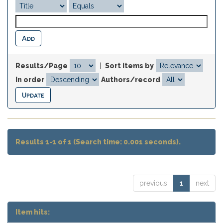
Results/Page
|
Sort items by
In order
Authors/record
Results 1-1 of 1 (Search time: 0.001 seconds).
previous
1
next
Item hits: