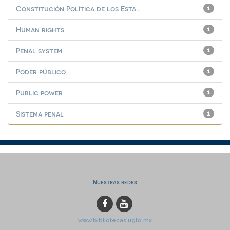
Constitución Política de los Esta...
1
Human rights
1
Penal system
1
Poder público
1
Public power
1
Sistema penal
1
Nuestras redes
www.bibliotecas.ugto.mx