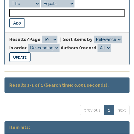
Results/Page
|
Sort items by
In order
Authors/record
Results 1-1 of 1 (Search time: 0.001 seconds).
previous
1
next
Item hits: