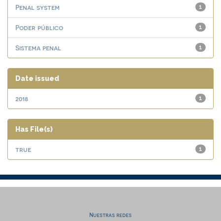
Penal system
1
Poder público
1
Sistema penal
1
Date issued
2018
1
Has File(s)
true
1
Nuestras redes