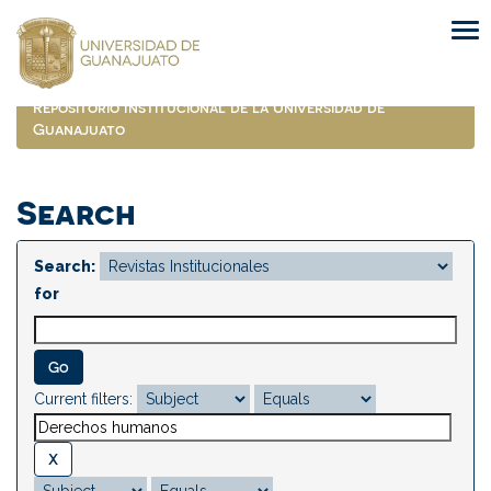
Skip
navigation
Repositorio Institucional de la Universidad de
Guanajuato
Search
Search:
for
Current filters: