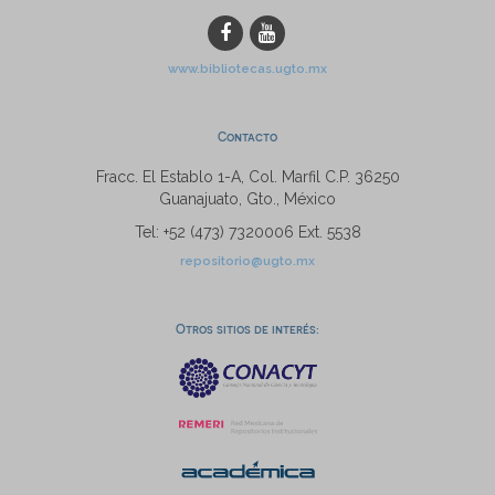
www.bibliotecas.ugto.mx
Contacto
Fracc. El Establo 1-A, Col. Marfil C.P. 36250
Guanajuato, Gto., México
Tel: +52 (473) 7320006 Ext. 5538
repositorio@ugto.mx
Otros sitios de interés: