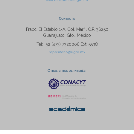
www.bibliotecas.ugto.mx
Contacto
Fracc. El Establo 1-A, Col. Marfil C.P. 36250
Guanajuato, Gto., México
Tel: +52 (473) 7320006 Ext. 5538
repositorio@ugto.mx
Otros sitios de interés: