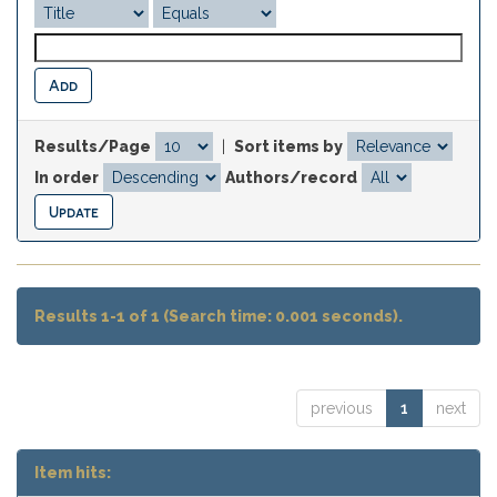
Results/Page
|
Sort items by
In order
Authors/record
Results 1-1 of 1 (Search time: 0.001 seconds).
previous
1
next
Item hits: