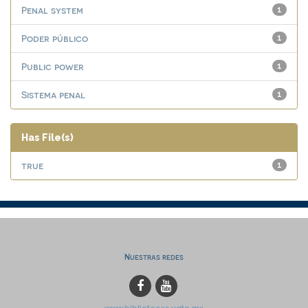
Penal system
1
Poder público
1
Public power
1
Sistema penal
1
Has File(s)
true
1
Nuestras redes